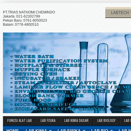
PT.TRIAS NATHOMI CHEMINDO
LABTECH
Jakarta :021-62302799
Pekan Baru: 0761-8050023
Batam: 0778-4800510
FUNGSI ALAT LAB
LAB FISIKA
LAB KIMIA DASAR
LAB BIOLOGY
LAB 
HOME
LAB KIMIA
LAB FISIKA
LAB BIO
LAB 