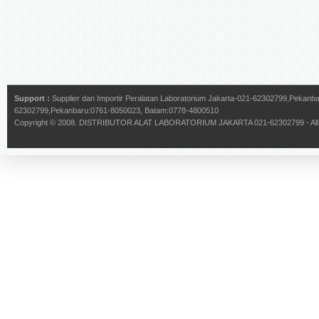
Support :
Supplier dan Importir Peralatan Laboratorium Jakarta-021-62302799,Pekan
62302799,Pekanbaru:0761-8050023, Batam:0778-4800510
Copyright © 2008.
DISTRIBUTOR ALAT LABORATORIUM JAKARTA 021-62302799
- Al