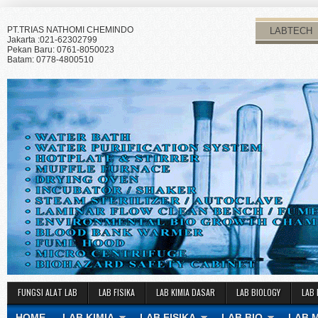
PT.TRIAS NATHOMI CHEMINDO
LABTECH
Jakarta :021-62302799
Pekan Baru: 0761-8050023
Batam: 0778-4800510
FUNGSI ALAT LAB
LAB FISIKA
LAB KIMIA DASAR
LAB BIOLOGY
LAB 
HOME
LAB KIMIA
LAB FISIKA
LAB BIO
LAB 