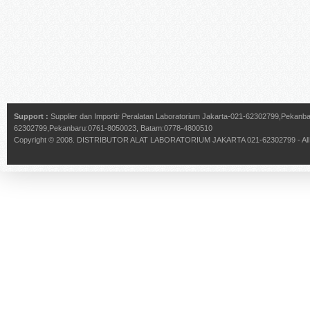
Support :
Supplier dan Importir Peralatan Laboratorium Jakarta-021-62302799,Pekan
62302799,Pekanbaru:0761-8050023, Batam:0778-4800510
Copyright © 2008.
DISTRIBUTOR ALAT LABORATORIUM JAKARTA 021-62302799
- Al