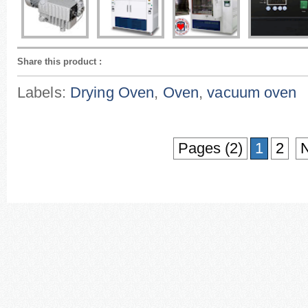
Share this product
:
Labels:
Drying Oven
,
Oven
,
vacuum oven
Pages (2)
1
2
N